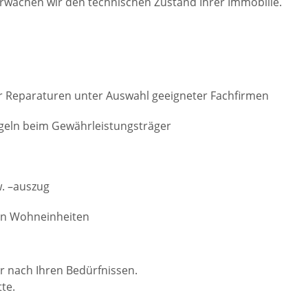
wachen wir den technischen Zustand Ihrer Immobilie.
 Reparaturen unter Auswahl geeigneter Fachfirmen
geln beim Gewährleistungsträger
. –auszug
en Wohneinheiten
r nach Ihren Bedürfnissen.
te.